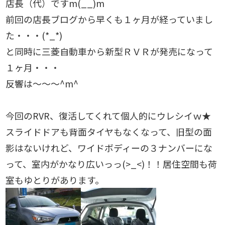
店長（代）ですm(__)m
前回の店長ブログから早くも１ヶ月が経っていまし
た・・・(*_*)
と同時に三菱自動車から新型ＲＶＲが発売になって
１ヶ月・・・
反響は～～～^m^
今回のRVR、復活してくれて個人的にウレシイｗ★
スライドドアも背面タイヤもなくなって、旧型の面
影はないけれど、ワイドボディーの３ナンバーにな
って、室内がかなり広いっっ(>_<)！！居住空間も荷
室もゆとりがあります。