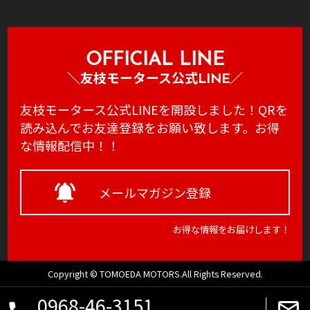
HOME
サービス
会社案内
鈑金･塗装
車検･整備
OFFICIAL LINE
アクセス
レンタカー
＼友枝モータース公式LINE／
新車･中古車販
お問い合わせ
友枝モータース公式LINEを開設しました！QRを
各種保険取扱
プライバシーポリシー
読み込んでお友達登録をお願い致します。お得
EVスタンド
な情報配信中！！
メールマガジン登録
お得な情報をお届けします！
Copyright © TOMOEDA MOTORS.All Rights Reserved.
0968-46-3151
mail_outline