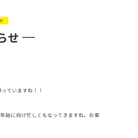
せ
らせ
漂っ
ていますね！！
☆
末年始
に向け忙しくもなってきますね。お車