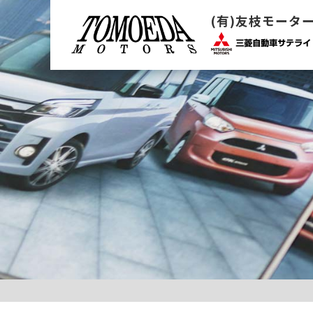
(有)友枝モータ