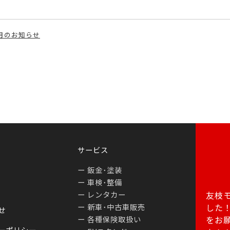
月のお知らせ
サービス
鈑金･塗装
車検･整備
レンタカー
友枝モ
新車･中古車販売
した
せ
各種保険取扱い
をお
ーポリシー