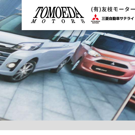
(有)友枝モータ