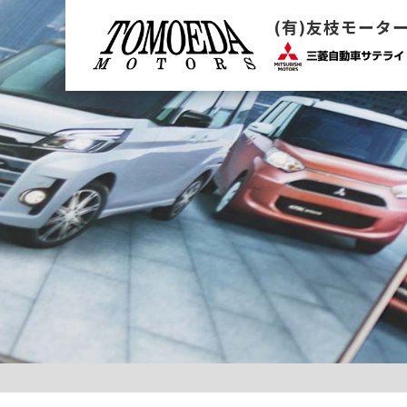
(有)友枝モータ