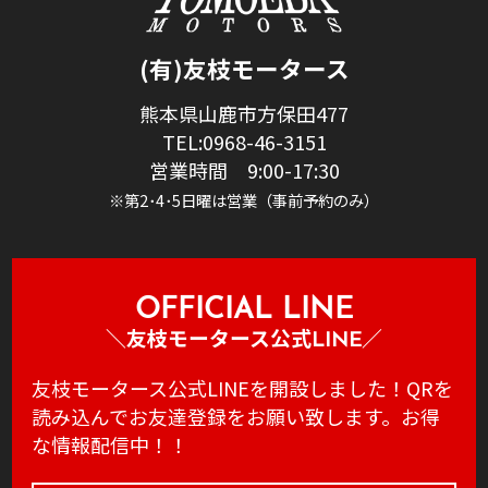
(有)友枝モータース
熊本県山鹿市方保田477
TEL:0968-46-3151
営業時間 9:00-17:30
※第2･4･5日曜は営業（事前予約のみ）
HOME
サービス
会社案内
鈑金･塗装
車検･整備
OFFICIAL LINE
アクセス
レンタカー
＼友枝モータース公式LINE／
新車･中古車販
お問い合わせ
友枝モータース公式LINEを開設しました！QRを
各種保険取扱
プライバシーポリシー
読み込んでお友達登録をお願い致します。お得
EVスタンド
な情報配信中！！